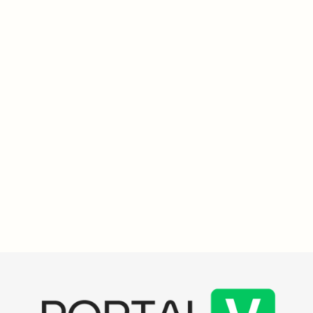
Saúde e Ciência
3
min
Centro de Pesquisa Clínica do Brasil avança em estudos
com 500 voluntários e destaca marco legal de 2024
O Centro de Pesquisa Clínica do Brasil, liderado por João Lindolfo
Borges, avança com 500 voluntários em 32 estudos, incluindo
tirzepatida e doenças hepáticas, após a nova legislação de 2024.