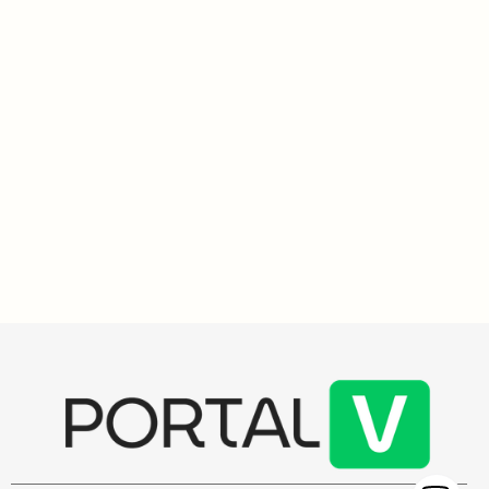
Impacto Social
4
min
Telas ameaçam a infância e adolescência: pediatra alerta
sobre os riscos do mundo digital e sugere soluções
práticas
O pediatra Daniel Becker alerta sobre os danos do uso excessivo
de telas na infância e adolescência, defendendo a
regulamentação das redes sociais e propondo soluções práticas
para os pais. Becker destaca a importância de experiências reais
para o desenvolvimento infantil, alertando que as telas afastam
as crianças do mundo real e expõem-nas a conteúdos prejudiciais.