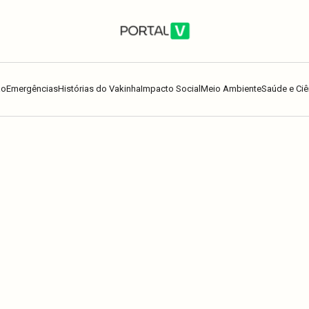
ão
Emergências
Histórias do Vakinha
Impacto Social
Meio Ambiente
Saúde e Ciê