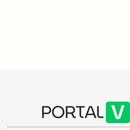
a memória e
paciente que faleceu após
transplantes cardíacos
A tireoidite
autoimune que
Duas estudantes de medicina foram
resultar em f
denunciadas por ironizar o caso de Vitória
diagnóstico p
Chaves da Silva, que faleceu após
qualidade de
complicações de saúde. A família busca
é essencial p
retratação e a Polícia Civil investiga.