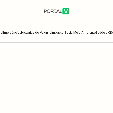
ão
Emergências
Histórias do Vakinha
Impacto Social
Meio Ambiente
Saúde e Ciê