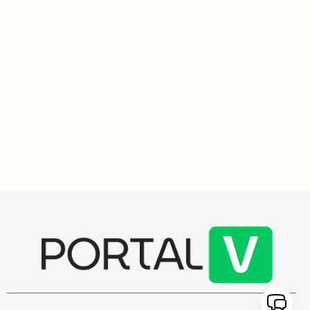
Impacto Social
3
min
Juíza Vanessa Cavalieri alerta sobre o sofrimento invisível
de adolescentes e a urgência de regular as redes sociais
Juíza Vanessa Cavalieri alerta sobre o aumento de infrações
virtuais entre adolescentes e a urgência de regular as redes
sociais para proteger a nova geração. Ela destaca a necessidade
de monitoramento parental e ações contra o bullying.