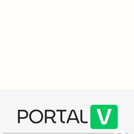
Saúde e Ciência
3
min
Brasil enfrenta novos casos de sarampo e autoridades de
saúde intensificam vigilância e vacinação
Brasil reconquistou o certificado de eliminação do sarampo, mas
novos casos surgem em 2025, acendendo alerta nas autoridades
de saúde. A vacinação é essencial para evitar surtos.