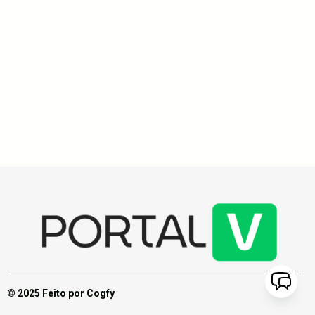
Socioambiental
4
min
Casa de Sal: a residência sustentável construída por
mulheres negras com oito mil garrafas de vidro em
Pernambuco
Mãe e filha, Edna e Gabrielly Dantas, construíram a Casa de Sal,
uma residência sustentável na Ilha de Itamaracá, utilizando oito
mil garrafas de vidro e madeira reaproveitada, refletindo
resistência cultural e ambiental.
© 2025 Feito por Cogfy