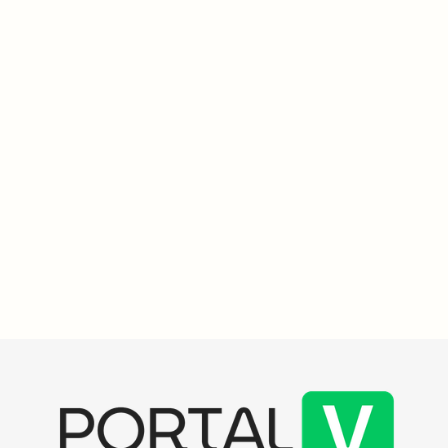
Meio Ambiente
4
min
Hot Park Costa do Sauípe promete diversão e educação
ambiental com a jornada da tartaruga Marina em 2027
O Hot Park Costa do Sauípe, com abertura prevista para 2027, terá
mais de 20 atrações temáticas e gerará 3.500 empregos, com
investimento de R$ 420 milhões. O parque prioriza a educação
ambiental e a cultura local.