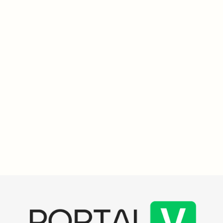
Meio Ambiente
3
min
Bonito se destaca como o primeiro destino de ecoturismo
do mundo a conquistar a certificação Carbono Neutro
Bonito (MS) se destaca como o primeiro destino de ecoturismo do
mundo a conquistar a certificação Carbono Neutro, promovendo a
proteção da Gruta do Lago Azul e do Abismo Anhumas. A ATTA
trouxe especialistas globais para conhecer as iniciativas
sustentáveis da região.