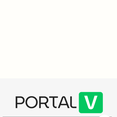
Meio Ambiente
3
min
Microrganismos da Amazônia revelam potencial inovador
para agricultura sustentável e controle de doenças
Estudo da Esalq-USP revela actinobactérias da Amazônia com
potencial para bioinsumos e compostos bioativos inéditos,
promovendo crescimento de plantas e controle de doenças
agrícolas. A pesquisa, liderada por Naydja Moralles Maimone,
destaca a importância do microbioma amazônico para a
agricultura sustentável.