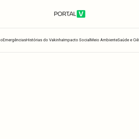
ão
Emergências
Histórias do Vakinha
Impacto Social
Meio Ambiente
Saúde e Ciê