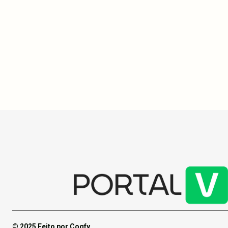
Pesquisadores da USP e UnB descobriram
A 30ª Cúpula
que um diterpeno do própolis da abelha
(COP 30) em 
mandaçaia elimina até 100% das larvas do
hospedagem,
Aedes aegypti, oferecendo uma alternativa
exorbitantes,
natural aos inseticidas. Essa descoberta é
delegações. 
crucial no combate à dengue, que já causou
negociar tarif
mais de 6 mil mortes no Brasil em 2024.
© 2025 Feito por Cogfy