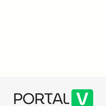
Impacto Social
4
min
Fintech Omnisient chega ao Brasil para democratizar o
acesso ao crédito com dados alternativos e segurança
A fintech sul-africana Omnisient chega ao Brasil com um
investimento de US$ 12,5 milhões, visando democratizar o acesso
ao crédito para 35 milhões de brasileiros sem score. A empresa
utiliza dados alternativos para identificar bons pagadores,
superando as barreiras da exclusão financeira.