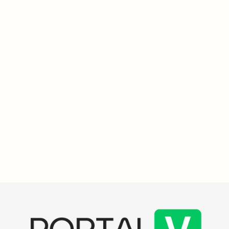
Saúde e Ciência
4
min
Aumento de internações por dengue em São Paulo
preocupa hospitais; 89% registram crescimento de casos
Aumento de internações por dengue em São Paulo preocupa,
com 89% dos hospitais relatando crescimento. O perfil dos
pacientes e o tempo de internação também mudaram.